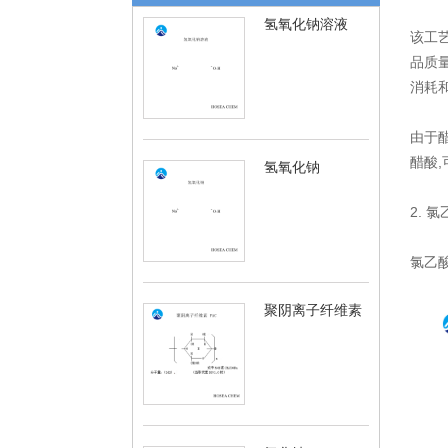
氢氧化钠溶液
该工
品质量
消耗
由于
醋酸
氢氧化钠
2. 
氯乙
聚阴离子纤维素