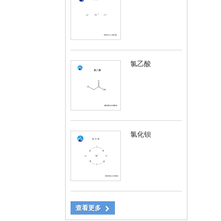
氯乙酸
氯化钡
查看更多