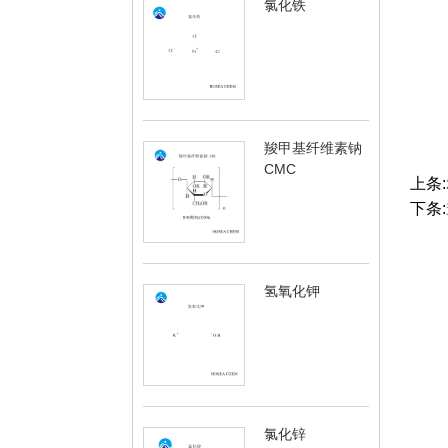
氯化铁
羧甲基纤维素钠
CMC
上条:
下条:
氢氧化钾
氯化锌