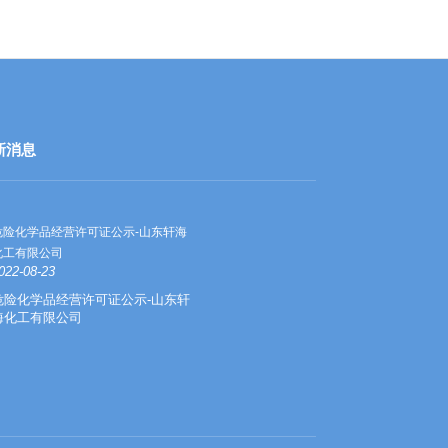
新消息
危险化学品经营许可证公示-山东轩海
羧甲基纤维素钠与聚
化工有限公司
系
022-08-23
2021-11-09
危险化学品经营许可证公示-山东轩
羧甲基纤维素钠与聚
海化工有限公司
的关系