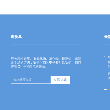
询价单
最
羧甲基纤维素钠与聚阴离子纤维素的关
有关纤维素醚、氢氧化物、氯化物、硝基盐、高端
系
化学品的咨询，请留下您的电子邮件给我们，我们
将在 24 小时内与您联系。
2021-11-09
2
羧甲基纤维素钠与聚阴离子纤维素
的关系