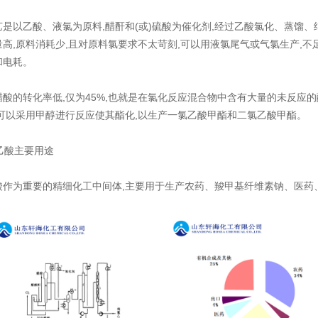
艺是以乙酸、液氯为原料,醋酐和(或)硫酸为催化剂,经过乙酸氯化、蒸馏
高,原料消耗少,且对原料氯要求不太苛刻,可以用液氯尾气或气氯生产,不足
和电耗。
醋酸的转化率低,仅为45%,也就是在氯化反应混合物中含有大量的未反应的
,可以采用甲醇进行反应使其酯化,以生产一氯乙酸甲酯和二氯乙酸甲酯。
氯乙酸主要用途
酸作为重要的精细化工中间体,主要用于生产农药、羧甲基纤维素钠、医药