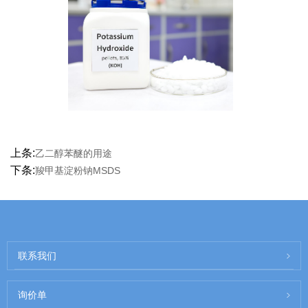
上条:
乙二醇苯醚的用途
下条:
羧甲基淀粉钠MSDS
联系我们
询价单