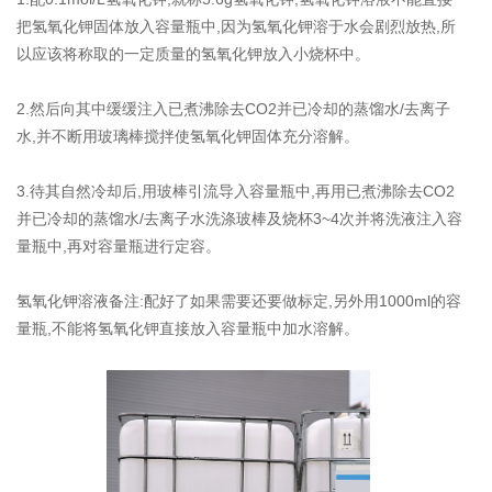
把氢氧化钾固体放入容量瓶中,因为氢氧化钾溶于水会剧烈放热,所
以应该将称取的一定质量的氢氧化钾放入小烧杯中。
2.然后向其中缓缓注入已煮沸除去CO2并已冷却的蒸馏水/去离子
水,并不断用玻璃棒搅拌使氢氧化钾固体充分溶解。
3.待其自然冷却后,用玻棒引流导入容量瓶中,再用已煮沸除去CO2
并已冷却的蒸馏水/去离子水洗涤玻棒及烧杯3~4次并将洗液注入容
量瓶中,再对容量瓶进行定容。
氢氧化钾溶液备注:配好了如果需要还要做标定,另外用1000ml的容
量瓶,不能将氢氧化钾直接放入容量瓶中加水溶解。