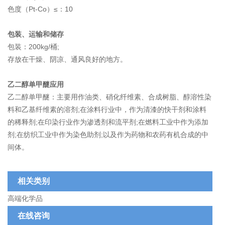
色度（Pt-Co）≤：10
包装、运输和储存
包装：
200kg/桶;
存放在干燥、阴凉、通风良好的地方。
乙二醇单甲醚应用
乙二醇单甲醚：主要用作油类、硝化纤维素、合成树脂、醇溶性染
料和乙基纤维素的溶剂;在涂料行业中，作为清漆的快干剂和涂料
的稀释剂;在印染行业作为渗透剂和流平剂;在燃料工业中作为添加
剂;在纺织工业中作为染色助剂;以及作为药物和农药有机合成的中
间体。
相关类别
高端化学品
在线咨询