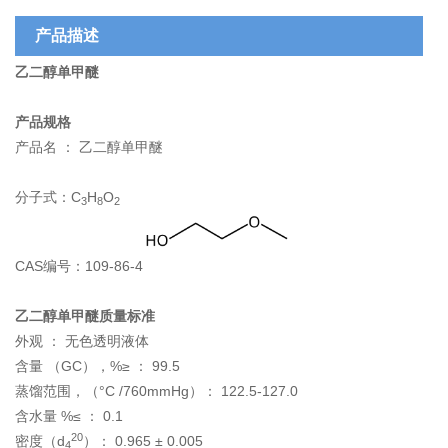
产品描述
乙二醇单甲醚
产品规格
产品名 ：
乙二醇单甲醚
分子式：C
H
O
3
8
2
CAS编号：109-86-4
乙二醇单甲醚质量标准
外观 ： 无色透明液体
含量 （GC），%≥ ： 99.5
蒸馏范围，（°C /760mmHg）： 122.5-127.0
含水量 %≤ ： 0.1
20
密度（d
）： 0.965 ± 0.005
4