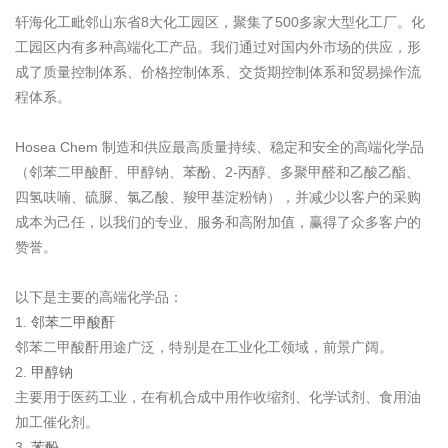
轩海化工毗邻山东省8大化工园区，聚集了500多家大型化工厂。
化
工园区内有多种高端化工产品。
我们通过对国内外市场的供应，形
成了质量控制体系、价格控制体系、交货期控制体系和贸易操作流
程体系。
Hosea Chem 制造和供应最高质量持续、稳定和安全的高端化学品
（邻苯二甲酸酐、甲醇钠、苯酚、2-丙醇、多聚甲醛和乙酸乙酯、
四氢呋喃、硫脲、氯乙酸、羧甲基淀粉钠），并减少以客户的采购
成本为己任，以我们的专业、服务和高附加值，赢得了众多客户的
赞誉。
以下是主要的高端化学品：
1.
邻苯二甲酸酐
邻苯二甲酸酐用途广泛，特别是在工业化工领域，前景广阔。
2.
甲醇钠
主要用于医药工业，在有机合成中用作收缩剂、化学试剂、食用油
加工催化剂。
3.
苯酚