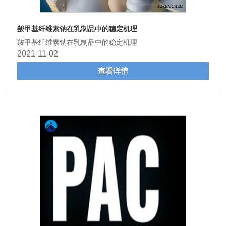
羧甲基纤维素钠在乳制品中的稳定机理
羧甲基纤维素钠在乳制品中的稳定机理
2021-11-02
查看详情