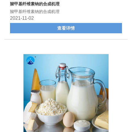
羧甲基纤维素钠的合成机理
羧甲基纤维素钠的合成机理
2021-11-02
查看详情