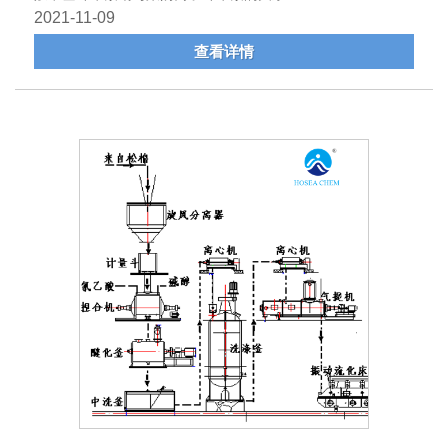
2021-11-09
查看详情