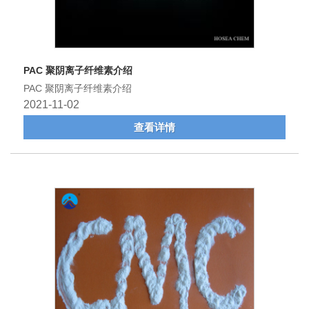
PAC 聚阴离子纤维素介绍
PAC 聚阴离子纤维素介绍
2021-11-02
查看详情