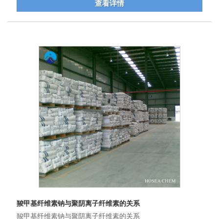
查看详情
羧甲基纤维素钠与聚阴离子纤维素的关系
羧甲基纤维素钠与聚阴离子纤维素的关系