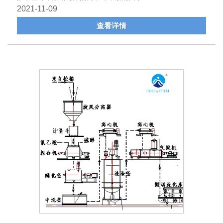
2021-11-09
查看详情