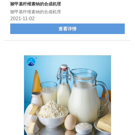
羧甲基纤维素钠的合成机理
羧甲基纤维素钠的合成机理
2021-11-02
查看详情